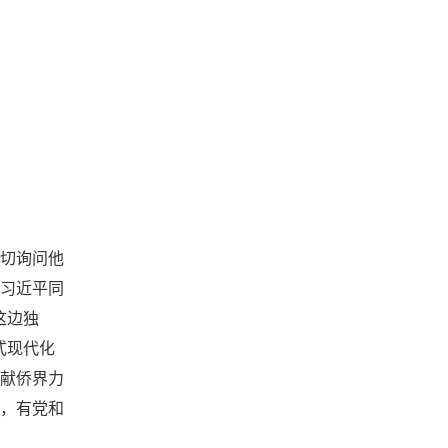
切询问他
习近平同
这边独
式现代化
献侨界力
，有党和