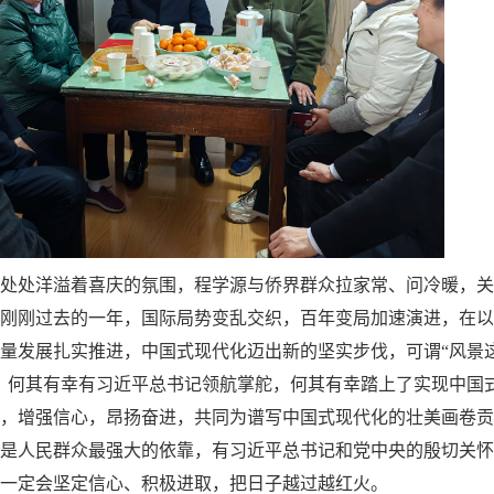
处处洋溢着喜庆的氛围，程学源与侨界群众拉家常、问冷暖，关
刚刚过去的一年，国际局势变乱交织，百年变局加速演进，在以
量发展扎实推进，中国式现代化迈出新的坚实步伐，可谓“风景
，何其有幸有习近平总书记领航掌舵，何其有幸踏上了实现中国
，增强信心，昂扬奋进，共同为谱写中国式现代化的壮美画卷贡
是人民群众最强大的依靠，有习近平总书记和党中央的殷切关怀
一定会坚定信心、积极进取，把日子越过越红火。