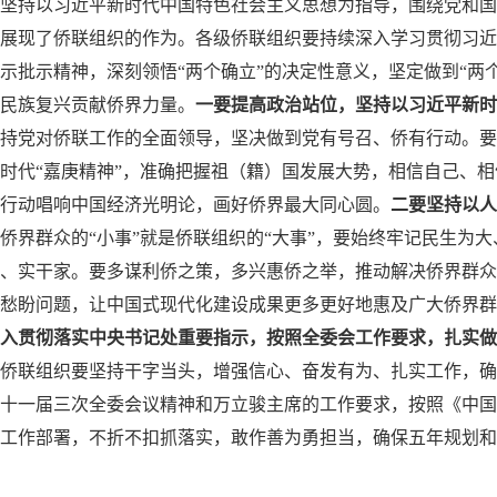
坚持以习近平新时代中国特色社会主义思想为指导，围绕党和国
展现了侨联组织的作为。各级侨联组织要持续深入学习贯彻习近
示批示精神，深刻领悟“两个确立”的决定性意义，坚定做到“两个
民族复兴贡献侨界力量。
一要提高政治站位，坚持以习近平新时
持党对侨联工作的全面领导，坚决做到党有号召、侨有行动。要
时代“嘉庚精神”，准确把握祖（籍）国发展大势，相信自己、相
行动唱响中国经济光明论，画好侨界最大同心圆。
二要坚持以人
侨界群众的“小事”就是侨联组织的“大事”，要始终牢记民生为大
、实干家。要多谋利侨之策，多兴惠侨之举，推动解决侨界群众
愁盼问题，让中国式现代化建设成果更多更好地惠及广大侨界群
入贯彻落实中央书记处重要指示，按照全委会工作要求，扎实做
侨联组织要坚持干字当头，增强信心、奋发有为、扎实工作，确
十一届三次全委会议精神和万立骏主席的工作要求，按照《中国
的各项工作部署，不折不扣抓落实，敢作善为勇担当，确保五年规划