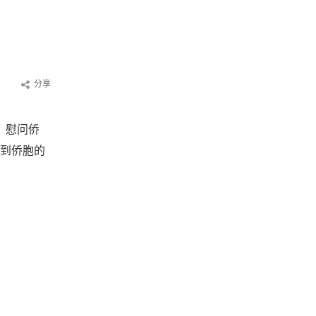
分享
，慰问侨
到侨胞的