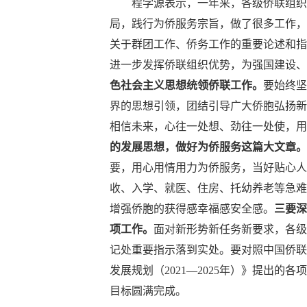
程学源表示，一年来，各级侨联组织
局，践行为侨服务宗旨，做了很多工作，
关于群团工作、侨务工作的重要论述和指
进一步发挥侨联组织优势，为强国建设、
色社会主义思想统领侨联工作。
要始终坚
界的思想引领，团结引导广大侨胞弘扬新
相信未来，心往一处想、劲往一处使，用
的发展思想，做好为侨服务这篇大文章。
要，用心用情用力为侨服务，当好贴心人
收、入学、就医、住房、托幼养老等急难
增强侨胞的获得感幸福感安全感。
三要深
项工作。
面对新形势新任务新要求，各级
记处重要指示落到实处。要对照中国侨联
发展规划（2021—2025年）》提出
目标圆满完成。