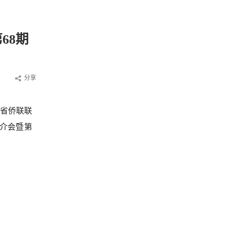
68期
分享
建省侨联联
推介会暨第