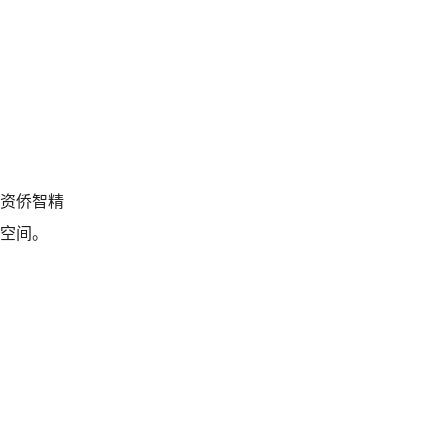
资侨智精
空间。