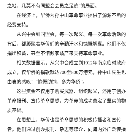
之地，几莫不有同盟会会员之足迹”的局面。
在经济上，华侨为孙中山革命事业提供了源源不断的
经费支持。
从兴中会到同盟会，每一次起义、每一次革命活动的
背后，都凝聚着华侨们的辛勤汗水和慷慨解囊。他们不仅
捐出积蓄，甚至不惜倾家荡产来支持革命事业。
相关数据显示，从兴中会成立到1912年南京临时政府
成立，仅华侨的捐款就达700至800万港元，孙中山先生也
由衷的感叹：“慷慨助饷，多为华侨”。
这些资金不仅用于购买武器、组织起义，还用于创办
革命报刊、宣传革命思想，为革命的成功奠定了坚实的物
质基础。
在思想上，华侨也是革命思想的积极传播者和宣传
者。他们通过创办报刊、杂志等媒介，向海内外广泛传播