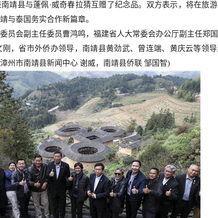
南靖县与蓬佩·威奇春拉猜互赠了纪念品。双方表示，将在旅游
靖与泰国务实合作新篇章。
委员会副主任委员曹鸿鸣，福建省人大常委会办公厅副主任郑国
文刚，省市外侨办领导，南靖县黄劲武、曾连端、黄庆云等领导
州市南靖县新闻中心 谢威，南靖县侨联 邹国智)