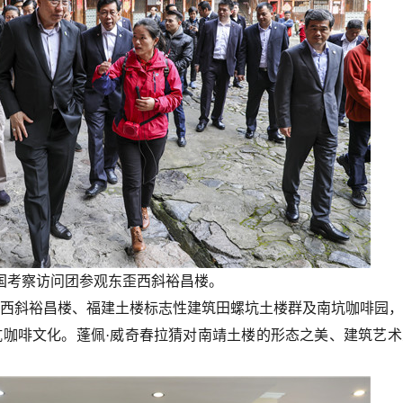
国
考察访问团
参观东歪西斜裕昌楼。
西斜裕昌楼、福建土楼标志性建筑田螺坑土楼群及南坑咖啡园，
咖啡文化。蓬佩·威奇春拉猜对南靖土楼的形态之美、建筑艺术