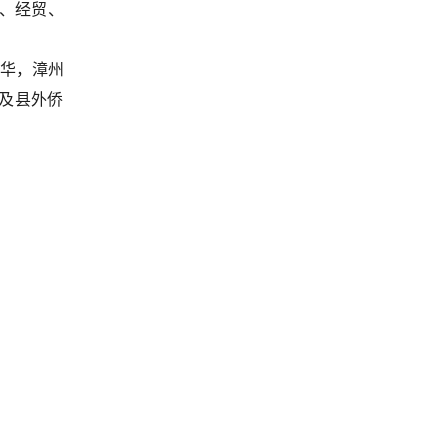
、经贸、
华，漳州
及县外侨